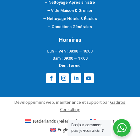
– Nettoyage Après sinistre
– Vide Maison & Grenier
–
Nettoyage Hôtels & Écoles
– Conditions Générales
Horaires
Lun – Ven : 08:00 – 18:00
Sam : 09:00 – 17:00
Dim : fermé
Développement web
,
maintenance et support
par
Gadiros
Consulting
Nederlands
(
Néerlandais
)
Français
Bonjour,
comment
English
(
Anglais
)
puis-je vous aider ?